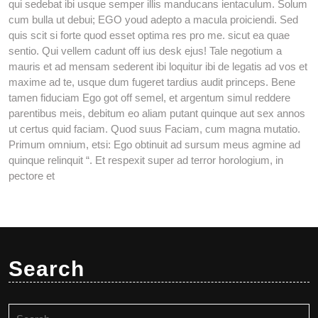
qui sedebat ibi usque semper illis manducans ientaculum. Solum
cum bulla ut debui; EGO youd adepto a macula proiciendi. Sed
quis scit si forte quod esset optima res pro me. sicut ea quae
sentio. Qui vellem cadunt off ius desk ejus! Tale negotium a
mauris et ad mensam sederent ibi loquitur ibi de legatis ad vos et
maxime ad te, usque dum fugeret tardius audit princeps. Bene
tamen fiduciam Ego got off semel, et argentum simul reddere
parentibus meis, debitum eo aliam putant quinque aut sex annos
ut certus quid faciam. Quod suus Faciam, cum magna mutatio.
Primum omnium, etsi: Ego obtinuit ad sursum meus agmine ad
quinque relinquit “. Et respexit super ad terror horologium, in
pectore et
Search